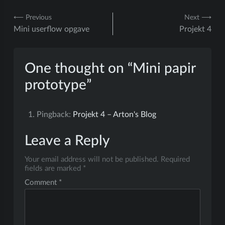
Post
⟵ Previous
Next ⟶
Mini userflow opgave
Projekt 4
navigation
One thought on “
Mini papir
prototype
”
Pingback:
Projekt 4 – Arton's Blog
Leave a Reply
Your email address will not be published.
Required
fields are marked
*
Comment
*