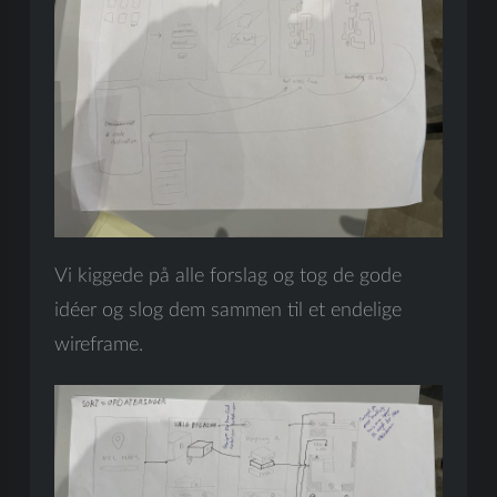
Vi kiggede på alle forslag og tog de gode
idéer og slog dem sammen til et endelige
wireframe.