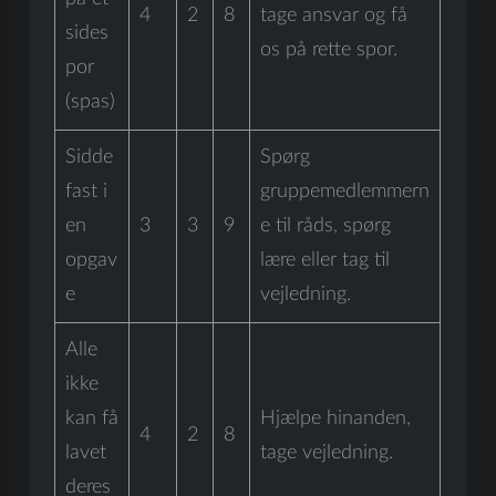
4
2
8
tage ansvar og få
sides
os på rette spor.
por
(spas)
Sidde
Spørg
fast i
gruppemedlemmern
en
3
3
9
e til råds, spørg
opgav
lære eller tag til
e
vejledning.
Alle
ikke
kan få
Hjælpe hinanden,
4
2
8
lavet
tage vejledning.
deres