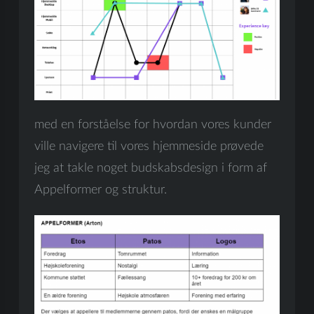
med en forståelse for hvordan vores kunder
ville navigere til vores hjemmeside prøvede
jeg at takle noget budskabsdesign i form af
Appelformer og struktur.