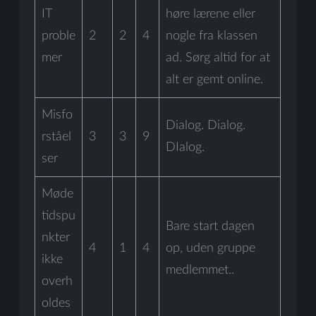
IT
høre lærene eller
proble
2
2
4
nogle fra klassen
mer
ad. Sørg altid for at
alt er gemt online.
Misfo
Dialog. Dialog.
rståel
3
3
9
DIalog.
ser
Møde
tidspu
Bare start dagen
nkter
4
1
4
op, uden gruppe
ikke
medlemmet..
overh
oldes