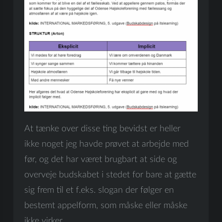
At tænke over disse ting bevidst er heller
ikke noget jeg havde prøvet at arbejde med
før, og det har været brugbart at side og
overveje budskabet i stedet for bare at gætte
sig frem til et f.eks. slogan der følger en
bestemt appelform, som måske eller måske
ikke virker.