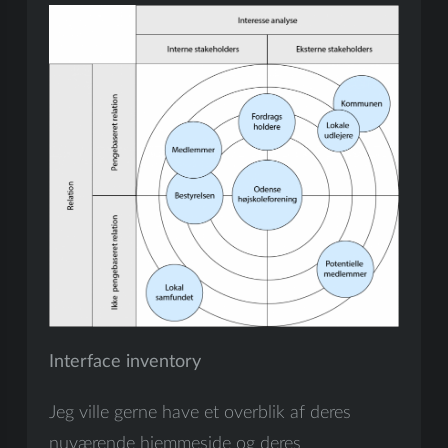
Interface inventory
Jeg ville gerne have et overblik af deres
nuværende hjemmeside og deres