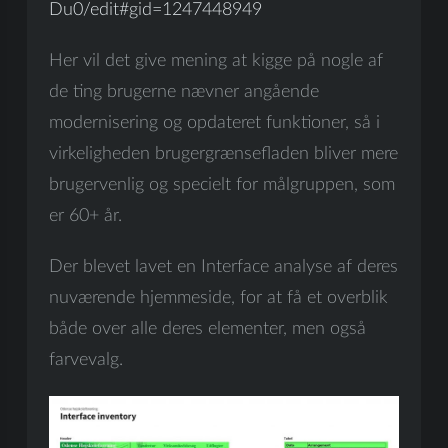
Du0/edit#gid=1247448949
Her vil det give mening at kigge på nogle af
de ting brugerne nævner angående
modernisering og opdateret funktioner, så i
virkeligheden brugergrænsefladen bliver mere
brugervenlig og specielt for målgruppen, som
er 60+ år.
Der blevet lavet en Interface analyse af deres
nuværende hjemmeside, for at få et overblik
både over alle deres elementer, men også
farvevalg.