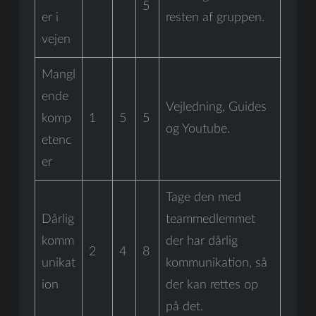
5
er i
resten af gruppen.
vejen
Mangl
ende
Vejledning, Guides
komp
1
5
5
og Youtube.
etenc
er
Tage den med
Dårlig
teammedlemmet
komm
der har dårlig
2
4
8
unikat
kommunikation, så
ion
der kan rettes op
på det.