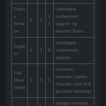
Coron
Uddelegere
a
1
medlemmets
3
5
forvæ
5
opgaver, og
rre
benytter Teams.
Uddelegere
Sygdo
4
2
8
medlemmets
m
opgaver.
Informere
Filer
hinanden, hjælpe
bliver
1
5
5
hinanden med at få
slettet
genskabt filen(erne)
Spørger om hjælp,