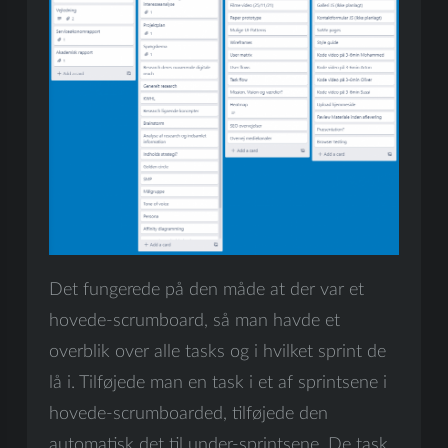
Det fungerede på den måde at der var et
hovede-scrumboard, så man havde et
overblik over alle tasks og i hvilket sprint de
lå i. Tilføjede man en task i et af sprintsene i
hovede-scrumboarded, tilføjede den
automatisk det til under-sprintsene. De task