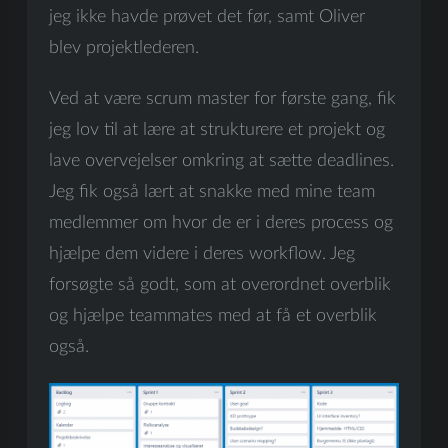
jeg ikke havde prøvet det før, samt Oliver
blev projektlederen.
Ved at være scrum master for første gang, fik
jeg lov til at lære at strukturere et projekt og
lave overvejelser omkring at sætte deadlines.
Jeg fik også lært at snakke med mine team
medlemmer om hvor de er i deres process og
hjælpe dem videre i deres workflow. Jeg
forsøgte så godt, som at overordnet overblik
og hjælpe teammates med at få et overblik
også.