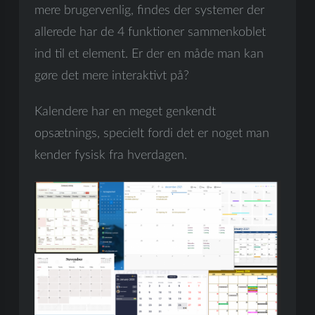
mere brugervenlig, findes der systemer der
allerede har de 4 funktioner sammenkoblet
ind til et element. Er der en måde man kan
gøre det mere interaktivt på?
Kalendere har en meget genkendt
opsætnings, specielt fordi det er noget man
kender fysisk fra hverdagen.