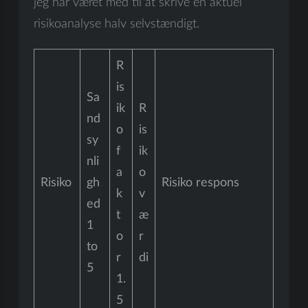
jeg har været med til at skrive en aktuel
risikoanalyse halv selvstændigt.
R
is
Sa
ik
R
nd
o
is
sy
f
ik
nli
a
o
Risiko
gh
Risiko respons
k
v
ed
t
æ
1
o
r
to
r
di
5
1.
5