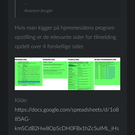
Anonym bruger
Hvis man kigger på hjemmesidens program
opstilling er de relevante sider for tilmelding
opdelt over 4 forskellige sider.
Kilde:
https://docs.google.com/spreadsheets/d/1o8
85AG-
kmSCdB2Hw8OpScDH0FBx1hZc5uIML_iHs