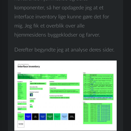
komponenter, så her opdagede jeg at et
interface inventory lige kunne gøre det for
mig. Jeg fik et overblik over alle
hjemmesidens byggeklodser og farver.
Derefter begyndte jeg at analyse deres sider.