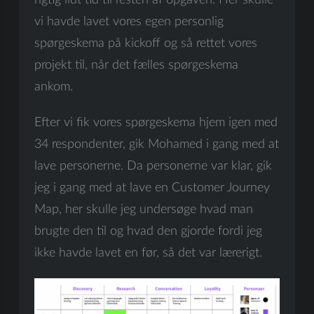
rigtig lidt tid til resten af opgaven. Her skulle
vi havde lavet vores egen personlig
spørgeskema på kickoff og så rettet vores
projekt til, når det fælles spørgeskema
ankom.
Efter vi fik vores spørgeskema hjem igen med
34 respondenter, gik Mohamed i gang med at
lave personerne. Da personerne var klar, gik
jeg i gang med at lave en Customer Journey
Map, her skulle jeg undersøge hvad man
brugte den til og hvad den gjorde fordi jeg
ikke havde lavet en før, så det var lærerigt.