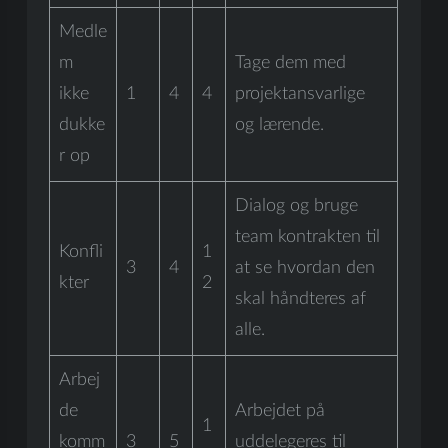
Medle
m
Tage dem med
ikke
1
4
4
projektansvarlige
dukke
og lærende.
r op
Dialog og bruge
team kontrakten til
Konfli
1
3
4
at se hvordan den
kter
2
skal håndteres af
alle.
Arbej
de
Arbejdet på
1
komm
3
5
uddelegeres til