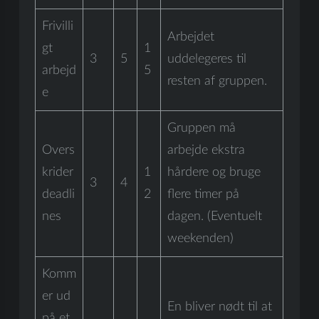
Frivilli
Arbejdet
gt
1
3
5
uddelegeres til
arbejd
5
resten af gruppen.
e
Gruppen må
Overs
arbejde ekstra
krider
1
hårdere og bruge
3
4
deadli
2
flere timer på
nes
dagen. (Eventuelt
weekenden)
Komm
er ud
En bliver nødt til at
på et