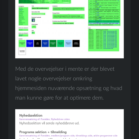
Med de overvejelser i mente er der blevet
lavet nogle overvejelser omkring
hjemmesiden nuværende opsætning og hvad
man kunne gøre for at optimere dem.