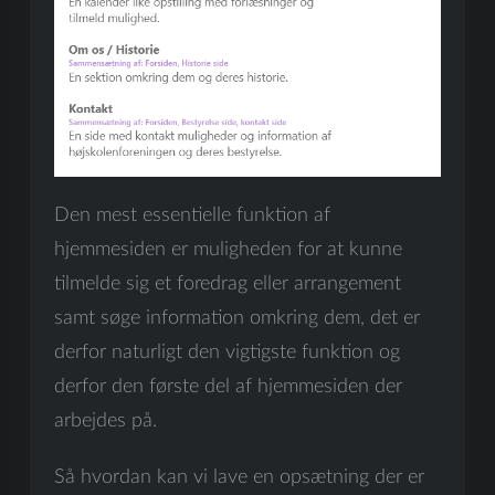
Den mest essentielle funktion af
hjemmesiden er muligheden for at kunne
tilmelde sig et foredrag eller arrangement
samt søge information omkring dem, det er
derfor naturligt den vigtigste funktion og
derfor den første del af hjemmesiden der
arbejdes på.
Så hvordan kan vi lave en opsætning der er