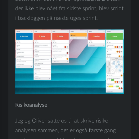
der ikke blev nået fra sidste sprint, blev smidt
i backloggen på næste uges sprint.
Risikoanalyse
Jeg og Oliver satte os til at skrive risiko
analysen sammen, det er også første gang