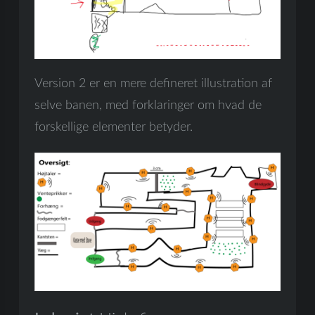
Version 2 er en mere defineret illustration af
selve banen, med forklaringer om hvad de
forskellige elementer betyder.