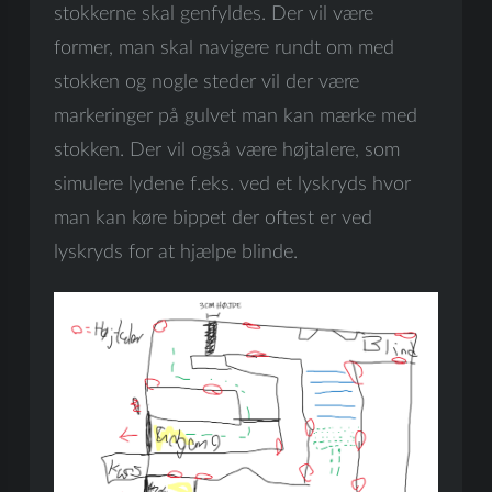
stokkerne skal genfyldes. Der vil være
former, man skal navigere rundt om med
stokken og nogle steder vil der være
markeringer på gulvet man kan mærke med
stokken. Der vil også være højtalere, som
simulere lydene f.eks. ved et lyskryds hvor
man kan køre bippet der oftest er ved
lyskryds for at hjælpe blinde.