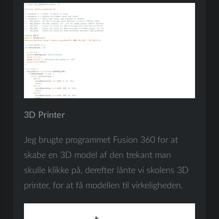
3D Printer
Jeg brugte programmet Fusion 360 for at
skabe en 3D model af den trekant man
skulle klikke på, derefter lånte vi skolens 3D
printer, for at få modellen til virkeligheden.