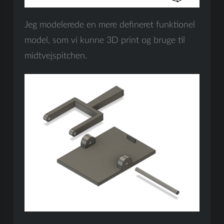
Jeg modelerede en mere defineret funktionel
model, som vi kunne 3D print og bruge til
midtvejspitchen.