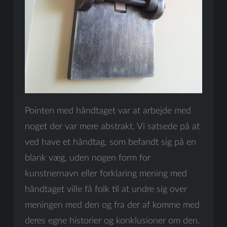
Pointen med håndtaget var at arbejde med
noget der var mere abstrakt. Vi satsede på at
ved have et håndtag, som befandt sig på en
blank væg, uden nogen form for
kunstnernavn eller forklaring mening med
håndtaget ville få folk til at undre sig over
meningen med den og fra der af komme med
deres egne historier og konklusioner om den.