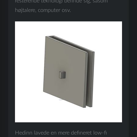
resterende teknologi befinde sig, såsom
højtalere, computer osv.
Hedinn lavede en mere defineret low-fi