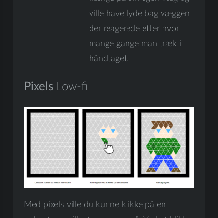
ville have lyde bag væggen
der reagerede efter hvor
mange gange man træk i
håndtaget.
Pixels
Low-fi
Med pixels ville du kunne klikke på en