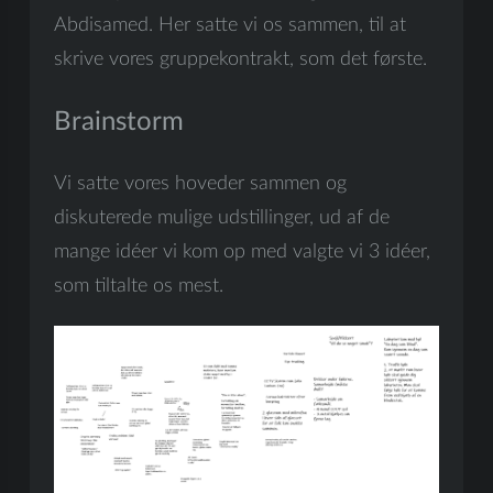
Abdisamed. Her satte vi os sammen, til at
skrive vores gruppekontrakt, som det første.
Brainstorm
Vi satte vores hoveder sammen og
diskuterede mulige udstillinger, ud af de
mange idéer vi kom op med valgte vi 3 idéer,
som tiltalte os mest.