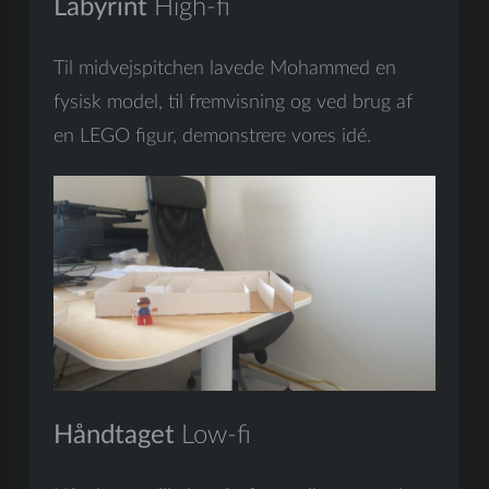
Labyrint
High-fi
Til midvejspitchen lavede Mohammed en
fysisk model, til fremvisning og ved brug af
en LEGO figur, demonstrere vores idé.
Håndtaget
Low-fi