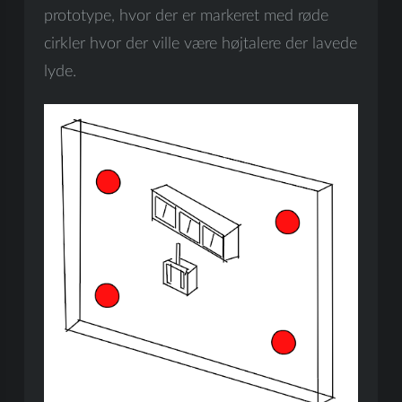
prototype, hvor der er markeret med røde
cirkler hvor der ville være højtalere der lavede
lyde.